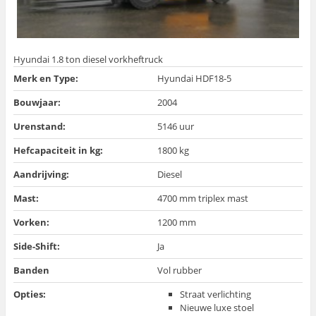
Hyundai 1.8 ton diesel vorkheftruck
Merk en Type:
Hyundai HDF18-5
Bouwjaar:
2004
Urenstand:
5146 uur
Hefcapaciteit in kg:
1800 kg
Aandrijving:
Diesel
Mast:
4700 mm triplex mast
Vorken:
1200 mm
Side-Shift:
Ja
Banden
Vol rubber
Opties:
Straat verlichting
Nieuwe luxe stoel