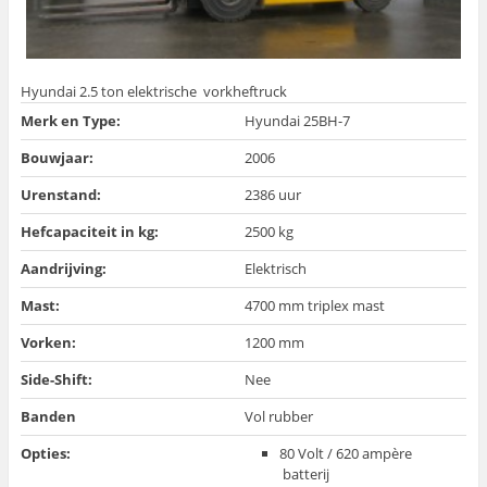
Hyundai 2.5 ton elektrische vorkheftruck
Merk en Type:
Hyundai 25BH-7
Bouwjaar:
2006
Urenstand:
2386 uur
Hefcapaciteit in kg:
2500 kg
Aandrijving:
Elektrisch
Mast:
4700 mm triplex mast
Vorken:
1200 mm
Side-Shift:
Nee
Banden
Vol rubber
Opties:
80 Volt / 620 ampère
batterij